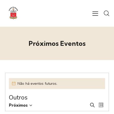
Próximos Eventos
Não há eventos futuros.
Outros
P
N
Próximos
P
L
S
a
e
r
i