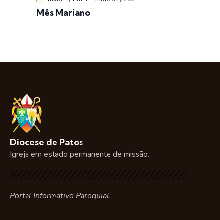
e
t
Mês Mariano
v
o
i
s
u
a
i
s
d
e
E
Diocese de Patos
v
Igreja em estado permanente de missão.
e
n
t
o
Portal Informativo Paroquial.
s