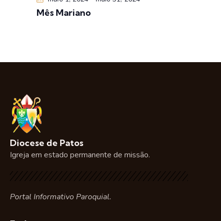
e
t
Mês Mariano
v
o
i
s
u
a
i
s
d
e
E
Diocese de Patos
v
Igreja em estado permanente de missão.
e
n
t
o
Portal Informativo Paroquial.
s