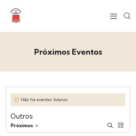
Próximos Eventos
Não há eventos futuros.
Outros
P
N
Próximos
P
L
S
a
e
r
i