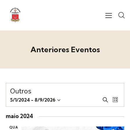
Anteriores Eventos
Outros
P
N
5/1/2024
 - 
8/9/2026
P
L
S
a
e
r
i
e
v
o
s
s
maio 2024
c
l
e
q
t
u
e
g
a
QUA
u