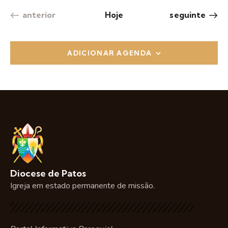
s
Eventos
Eventos
anterior
Hoje
seguinte
u
a
i
ADICIONAR AGENDA
s
d
e
E
v
e
n
t
o
Diocese de Patos
s
Igreja em estado permanente de missão.