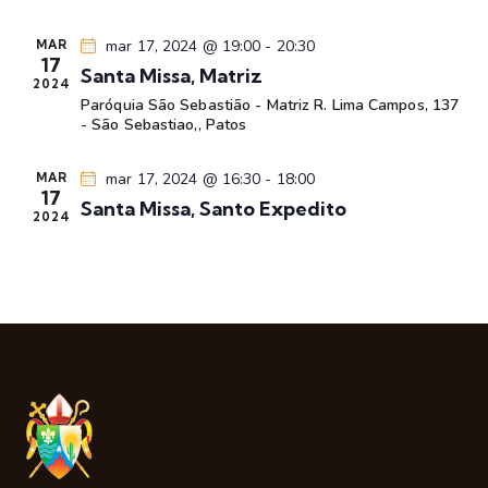
v
o
i
mar 17, 2024 @ 19:00
-
20:30
MAR
s
17
Santa Missa, Matriz
u
2024
Paróquia São Sebastião - Matriz
R. Lima Campos, 137
a
- São Sebastiao,, Patos
i
s
mar 17, 2024 @ 16:30
-
18:00
MAR
17
d
Santa Missa, Santo Expedito
2024
e
E
v
e
n
t
o
s