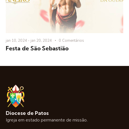
jan 10, 2024
-
jan 20, 2024
0
Comentários
Festa de São Sebastião
Diocese de Patos
Igreja em estado permanente de missão.